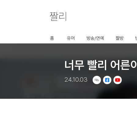
짤리
사용할 공유 링크를 선택 해 주세요.
홈
유머
방송/연예
짤방
너무 빨리 어른이
24.10.03