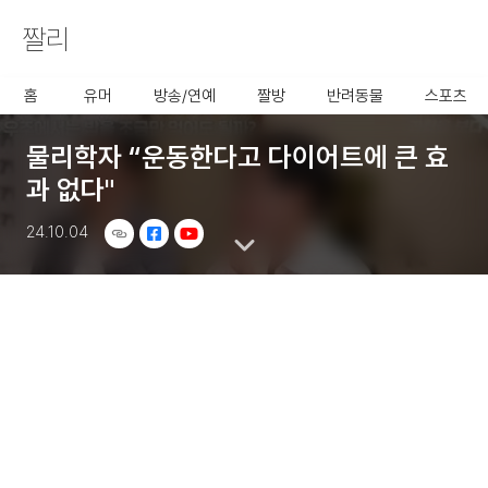
짤리
사용할 공유 링크를 선택 해 주
세요.
홈
유머
방송/연예
짤방
반려동물
스포츠
물리학자 “운동한다고 다이어트에 큰 효
과 없다"
24.10.04