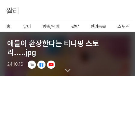
짤리
사용할 공유 링크를 선택 해 주
세요.
홈
유머
방송/연예
짤방
반려동물
스포츠
애들이 환장한다는 티니핑 스토
리.....jpg
24.10.16